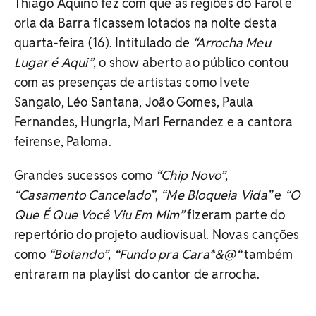
Thiago Aquino fez com que as regiões do Farol e
orla da Barra ficassem lotados na noite desta
quarta-feira (16). Intitulado de
“Arrocha Meu
Lugar é Aqui”
, o show aberto ao público contou
com as presenças de artistas como Ivete
Sangalo, Léo Santana, João Gomes, Paula
Fernandes, Hungria, Mari Fernandez e a cantora
feirense, Paloma.
Grandes sucessos como
“Chip Novo”
,
“Casamento Cancelado”
,
“Me Bloqueia Vida”
e
“O
Que É Que Você Viu Em Mim”
fizeram parte do
repertório do projeto audiovisual. Novas canções
como
“Botando”
,
“Fundo pra Cara*&@“
também
entraram na playlist do cantor de arrocha.