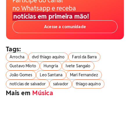
no Whatsapp e receba
notícias em primeira mão!
Acesse a comunidade
Tags:
Arrocha
dvd thiago aquino
Farol da Barra
Gustavo Mioto
Hungria
Ivete Sangalo
João Gomes
Leo Santana
Mari Fernandez
notícias de salvador
salvador
thiago aquino
Mais em
Música