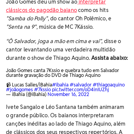
João Gomes deu um show ao
interpretar
clássicos do pagodão baiano
como os hits
"Samba do Polly"
, do cantor Oh Polêmico, e
"Senta na 9"
, música de MC 7Kássio.
“Ô Salvador, joga a mão em cima e vai”
, disse o
cantor levantando uma verdadeira multidão
durante o show de Thiago Aquino.
Assista abaixo:
João Gomes canta 7Kssio e quebra tudo em Salvador
durante gravação do DVD de Thiago Aquino
📹 Lucas Salles/iBahia
#ibahia
#salvador
#thiagoaquino
#joãogomes
#7kssio
pic.twitter.com/oD4inIUZhj
— iBahia (@iBahia)
November 16, 2022
Ivete Sangalo e Léo Santana também animaram
o grande público. Os baianos interpretaram
canções inéditas ao lado de Thiago Aquino, além
de clássicos dos seus respectivos repertórios. A