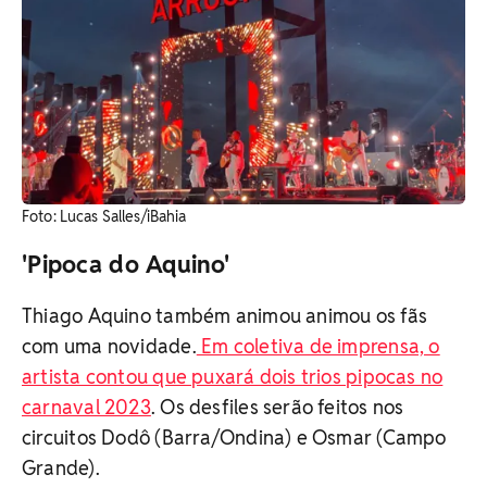
Foto: Lucas Salles/iBahia
'Pipoca do Aquino'
Thiago Aquino também animou animou os fãs
com uma novidade.
Em coletiva de imprensa, o
artista contou que puxará dois trios pipocas no
carnaval 2023
. Os desfiles serão feitos nos
circuitos Dodô (Barra/Ondina) e Osmar (Campo
Grande).