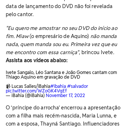
data de lançamento do DVD não foi revelada
pelo cantor.
"Eu quero me amostrar no seu DVD do início ao
fim. Miaw
(o empresário de Aquino)
não manda
nada, quem manda sou eu. Primeira vez que eu
me encontro com essa carniça"
, brincou Ivete.
Assista aos vídeos abaixo:
Ivete Sangalo, Léo Santana e João Gomes cantam com
Thiago Aquino em gravação de DVD
📹 Lucas Salles/iBahia
#ibahia
#salvador
pic.twitter.com/WZoGK4VqEf
— iBahia (@iBahia)
November 17, 2022
O ‘príncipe do arrocha’ encerrou a apresentação
com a filha mais recém-nascida, Maria Lunna, e
com a esposa, Thayná Santiago. Influenciadores