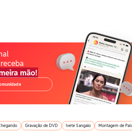
nal
 receba
imeira mão!
comunidade
 Chegando
Gravação de DVD
Ivete Sangalo
Montagem de Pal