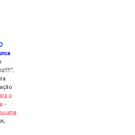
VD
unca
o
!!!!",
ira
vação
ara o
ta
-
lou uma
os,