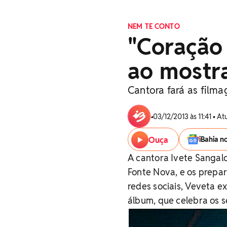
NEM TE CONTO
"Coração 
ao mostr
Cantora fará as film
•
03/12/2013 às 11:41 • A
Ouça
iBahia n
A cantora Ivete Sangal
Fonte Nova, e os prepa
redes sociais, Veveta e
álbum, que celebra os s