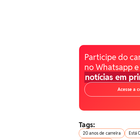
Participe do ca
no Whatsapp e
notícias em pr
Acesse a 
Tags:
20 anos de carreira
Está