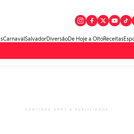
as
Carnaval
Salvador
Diversão
De Hoje a Oito
Receitas
Esp
CONTINUA APÓS A PUBLICIDADE