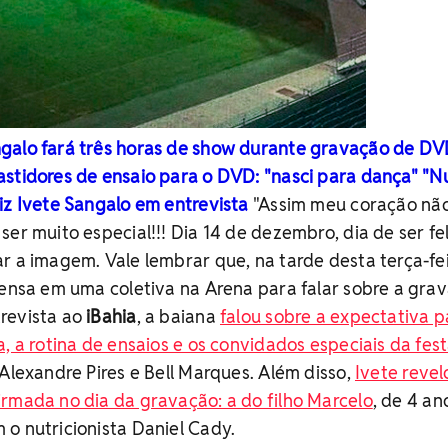
ngalo fará três horas de show durante gravação de D
astidores de ensaio para o DVD: "nasci para dança"
"N
iz Ivete Sangalo em entrevista
"Assim meu coração nã
er muito especial!!! Dia 14 de dezembro, dia de ser feliz
r a imagem. Vale lembrar que, na tarde desta terça-fe
rensa em uma coletiva na Arena para falar sobre a gra
revista ao
iBahia
, a baiana
falou sobre a expectativa p
a, a rotina de ensaios e os convidados especiais da fes
 Alexandre Pires e Bell Marques. Além disso,
Ivete reve
rmada no dia da gravação: a do filho Marcelo
, de 4 an
o nutricionista Daniel Cady.