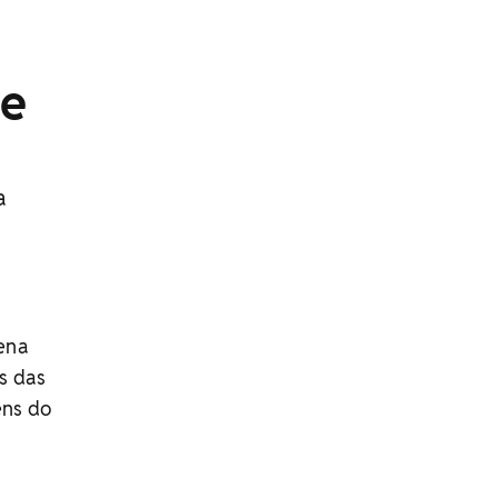
te
o
a
ena
s das
ens do