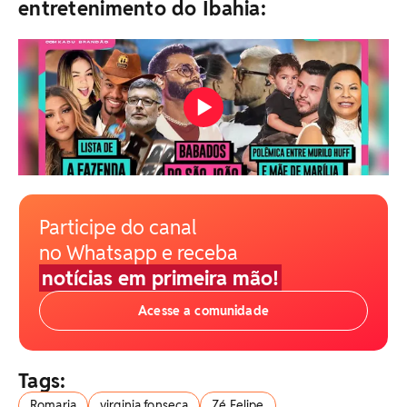
entretenimento do Ibahia:
Participe do canal
no Whatsapp e receba
notícias em primeira mão!
Acesse a comunidade
Tags:
Romaria
virginia fonseca
Zé Felipe