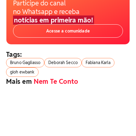
Participe do canal
no Whatsapp e receba
notícias em primeira mão!
Acesse a comunidade
Tags:
Bruno Gagliasso
Deborah Secco
Fabiana Karla
gioh ewbank
Mais em
Nem Te Conto