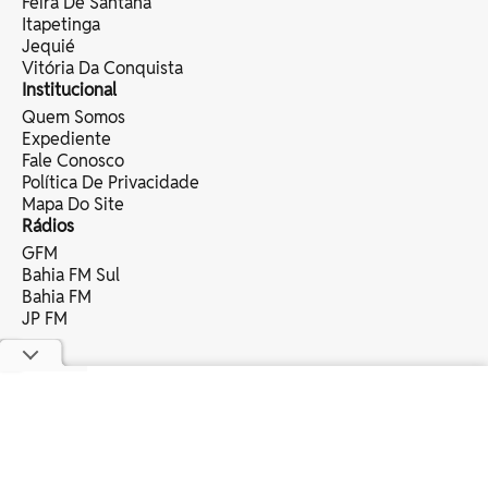
Feira De Santana
Itapetinga
Jequié
Vitória Da Conquista
Institucional
Quem Somos
Expediente
Fale Conosco
Política De Privacidade
Mapa Do Site
Rádios
GFM
Bahia FM Sul
Bahia FM
JP FM
copyright © 2025 bahia eventos ltda -
todos os direitos reservados.