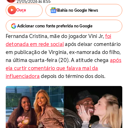
21/05/2026 às 8:55
Ouça
iBahia no Google News
Adicionar como fonte preferida no Google
Fernanda Cristina, mãe do jogador Vini Jr,
foi
detonada em rede social
após deixar comentário
em publicação de Virginia, ex-namorada do filho,
na última quarta-feira (20). A atitude chega
após
ela curtir comentário que falava mal da
influenciadora
depois do término dos dois.