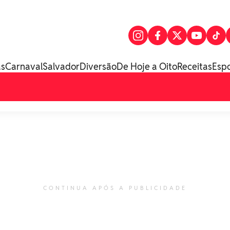
as
Carnaval
Salvador
Diversão
De Hoje a Oito
Receitas
Esp
CONTINUA APÓS A PUBLICIDADE