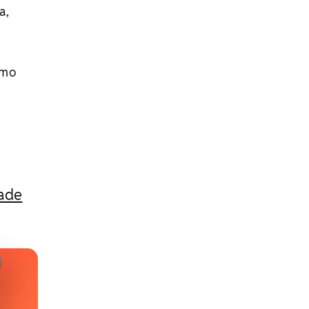
a,
imo
rade