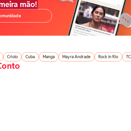
imeira mão!
comunidade
Criolo
Cuba
Manga
Mayra Andrade
Rock in Rio
T
Conto