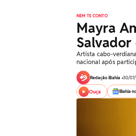
NEM TE CONTO
Mayra An
Salvador
Artista cabo-verdian
nacional após partici
Redação iBahia
•
30/07/
Ouça
iBahia n