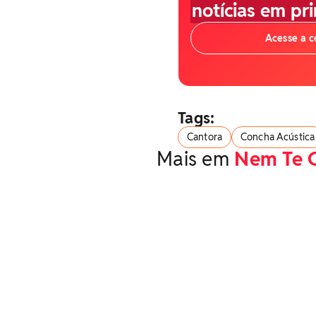
notícias em pr
Acesse a 
Tags:
Cantora
Concha Acústica
Mais em
Nem Te 