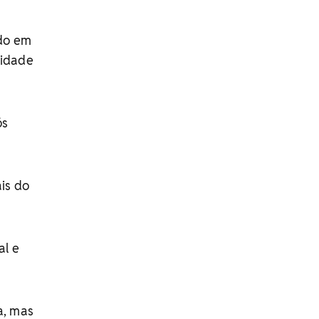
ado em
sidade
ós
is do
al e
a, mas