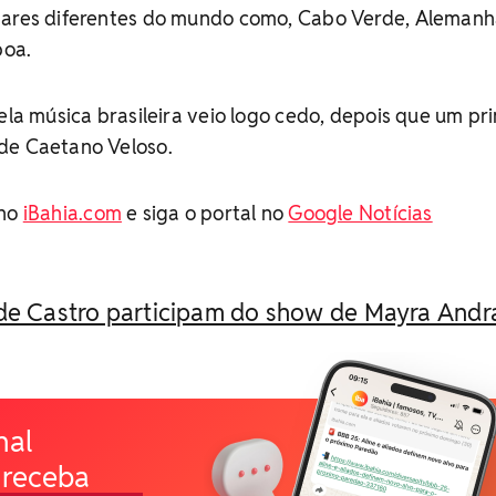
gares diferentes do mundo como, Cabo Verde, Alemanh
boa.
pela música brasileira veio logo cedo, depois que um pr
de Caetano Veloso.
no
iBahia.com
e siga o portal no
Google Notícias
 de Castro participam do show de Mayra And
nal
 receba