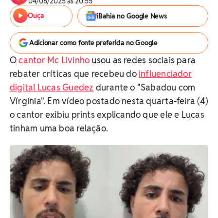
04/06/2025 às 20:55
Ouça
iBahia no Google News
Adicionar como fonte preferida no Google
O
cantor Mc Livinho
usou as redes sociais para
rebater críticas que recebeu do
influenciador
digital Lucas Guedez
durante o "Sabadou com
Vírginia". Em vídeo postado nesta quarta-feira (4)
o cantor exibiu prints explicando que ele e Lucas
tinham uma boa relação.