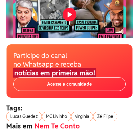
Participe do canal
no Whatsapp e receba
notícias em primeira mão!
Acesse a comunidade
Tags:
Lucas Guedez
MC Livinho
virginia
Zé Filipe
Mais em
Nem Te Conto