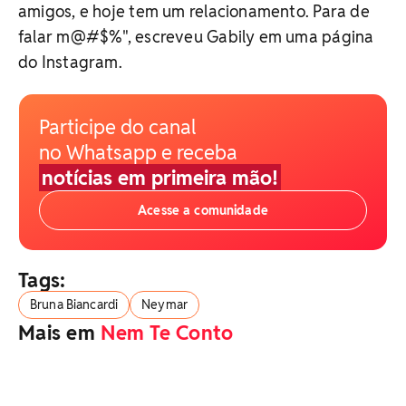
amigos, e hoje tem um relacionamento. Para de
falar m@#$%", escreveu Gabily em uma página
do Instagram.
Participe do canal
no Whatsapp e receba
notícias em primeira mão!
Acesse a comunidade
Tags:
Bruna Biancardi
Neymar
Mais em
Nem Te Conto