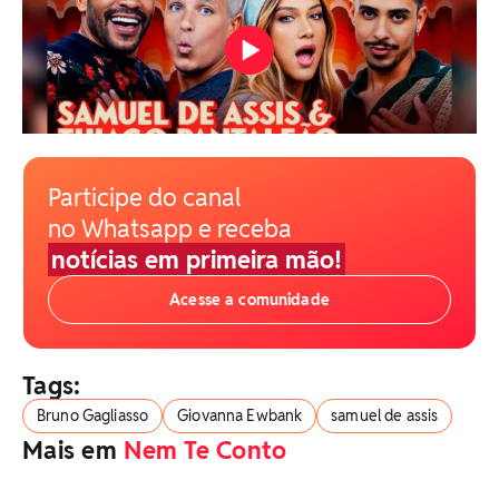
Participe do canal
no Whatsapp e receba
notícias em primeira mão!
Acesse a comunidade
Tags:
Bruno Gagliasso
Giovanna Ewbank
samuel de assis
Mais em
Nem Te Conto