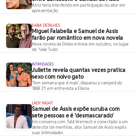
Atriz teria interferido em participação do ator em
apresentação
SAIBA DETALHES
Miguel Falabella e Samuel de Assis
farão par romântico em nova novela
Nova novela da Globo estreia em outubro, no lugar
de 'Vale Tudo'
INTIMIDADES
Juliette revela quantas vezes pratica
sexo com noivo gato
'Tem semana que é mais', disparou a campeã do
'BBB 21' em entrevista a Eliana
LADY NIGHT
Samuel de Assis expõe suruba com
sete pessoas e é 'desmascarado'
Em conversa com Tatá Werneck e conectado a um
detector de mentiras, ator Samuel de Assis expôs
suas intimidades