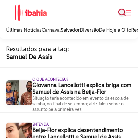
Busca
☰
iBahia é o portal de
noticias e
Últimas Notícias
Carnaval
Salvador
Diversão
De Hoje a Oito
Re
entretenimento da
Bahia.
Resultados para a tag:
Samuel De Assis
O QUE ACONTECEU?
Giovanna Lancellotti explica briga com
Samuel de Assis na Beija-Flor
Situação teria acontecido em evento da escola de
samba, no final de setembro; atriz falou sobre o
assunto pela primeira vez
ENTENDA
Beija-Flor explica desentendimento
entre Lancellotti e Samuel de Assis