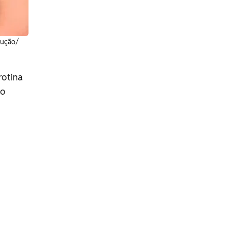
dução/
rotina
to