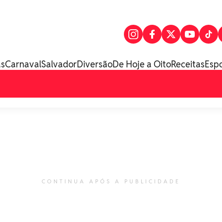
as
Carnaval
Salvador
Diversão
De Hoje a Oito
Receitas
Esp
CONTINUA APÓS A PUBLICIDADE