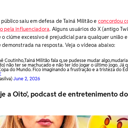
 público saiu em defesa de Tainá Militão e
concordou c
 pela influenciadora
. Alguns usuários do X (antigo Twi
 o ciúme excessivo é prejudicial para qualquer união e
 demonstrada na resposta. Veja o vídeoa abaixo:
 Coutinho,Tainá Militão fala q,se pudesse mudar algo,mudaria 
do) não ter se machucado e não ter ido jogar o último jogo. Já q
 Copa do Mundo. Fico imaginando a frustração e a tristeza do É
E
asilva)
June 2, 2026
je a Oito', podcast de entretenimento do