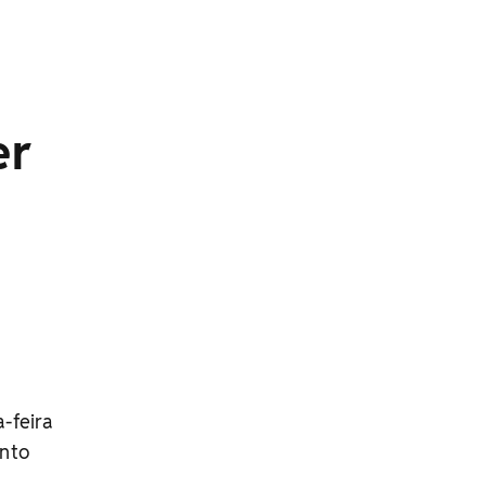
er
a-feira
ento