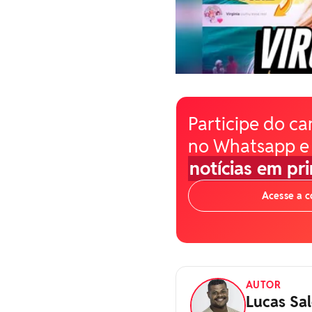
Participe do ca
no Whatsapp e
notícias em pr
Acesse a 
AUTOR
Lucas Sal