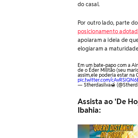
do casal.
Por outro lado, parte do
posicionamento adotado
apoiaram a ideia de que
elogiaram a maturidade
Em um bate-papo com a Ainê
de o Éder Militão (seu mari
assim,ele poderia estar na
pic.twitter.com/cAvRSiQN6
— Stherdasilva🍯 (@Stherd
Assista ao 'De Ho
Ibahia: