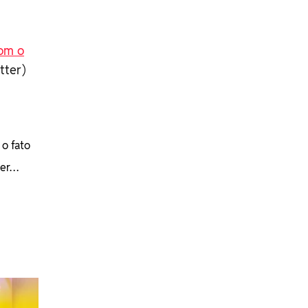
om o
tter)
o fato
der…