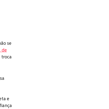
não se
a de
 troca
sa
eta e
fiança