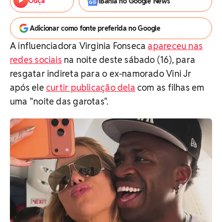
Ouça
iBahia no Google News
Adicionar como fonte preferida no Google
A influenciadora Virginia Fonseca
apareceu nas
redes sociais
na noite deste sábado (16), para
resgatar indireta para o ex-namorado Vini Jr
após ele
curtir publicação dela
com as filhas em
uma "noite das garotas".