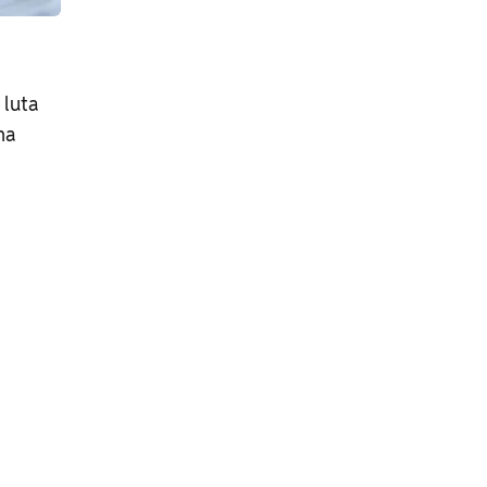
 luta
na