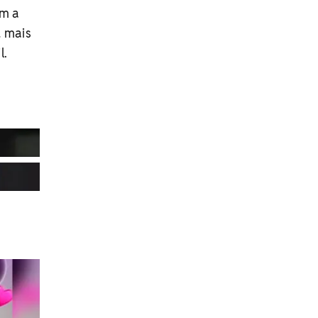
om a
u mais
l.