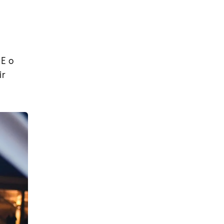
 E o
ir