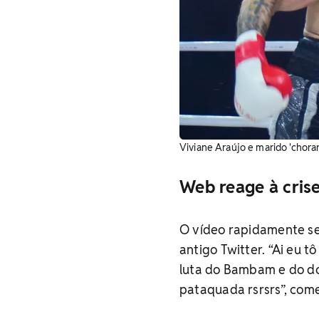
Viviane Araújo e marido 'chora
Web reage à crise
O vídeo rapidamente se 
antigo Twitter. “Ai eu 
luta do Bambam e do do
pataquada rsrsrs”, com