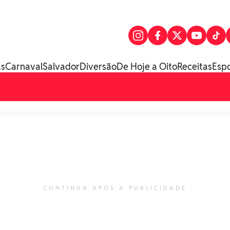
as
Carnaval
Salvador
Diversão
De Hoje a Oito
Receitas
Esp
CONTINUA APÓS A PUBLICIDADE