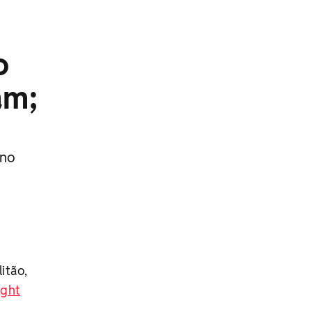
o
am;
 no
itão,
ight