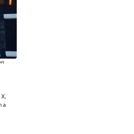
ews
 X,
m a