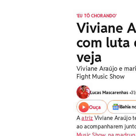
'EU TÔ CHORANDO'
Viviane A
com luta
veja
Viviane Araújo e mar
Fight Music Show
Lucas Mascarenhas
•
31
Ouça
iBahia n
A
atriz
Viviane Araújo te
ao acompanharem junto
Music Show, na madrug