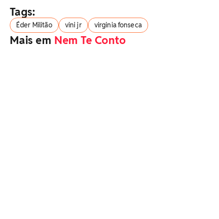
Tags:
Éder Militão
vini jr
virginia fonseca
Mais em
Nem Te Conto