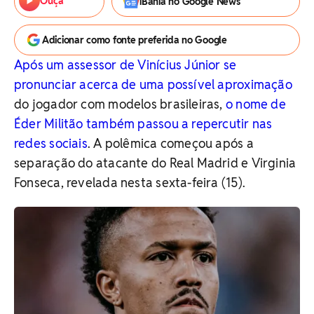
Ouça
iBahia no Google News
Adicionar como fonte preferida no Google
Após um assessor de Vinícius Júnior se
pronunciar acerca de uma possível aproximação
do jogador com modelos brasileiras,
o nome de
Éder Militão também passou a repercutir nas
redes sociais
. A polêmica começou após a
separação do atacante do Real Madrid e Virginia
Fonseca, revelada nesta sexta-feira (15).