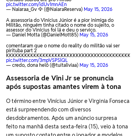
pic.twitter.com/idUv1mnAEn
— Naiaraa_Gv 🦅 (@NaiaraReserva)
May 15, 2026
A assessoria do Vinícius Júnior é a pior inimiga do
Militão, ninguém tinha citado o nome do sujeito, o
assessor do Vinícius foi lá e deu o serviço.
— Daniel Motta (@DanielMott85)
May 15, 2026
comentaram que o nome do reality do militão vai ser
pirituba part 2
KKKKKKKKKKKKKKKKKKKKKKKKKKKKKKKKKKKKKKKKKK
pic.twitter.com/3mpVSPSlQL
— credo, dona helô (@tuitaliviaa)
May 15, 2026
Assessoria de Vini Jr se pronuncia
após supostas amantes virem à tona
O término entre Vinícius Júnior e Virginia Fonseca
está surpreendendo com diversos
desdobramentos. Após um anúncio surpresa
feito na manhã desta sexta-feira (15), veio à tona
um suposto contato entre o jogador e modelos