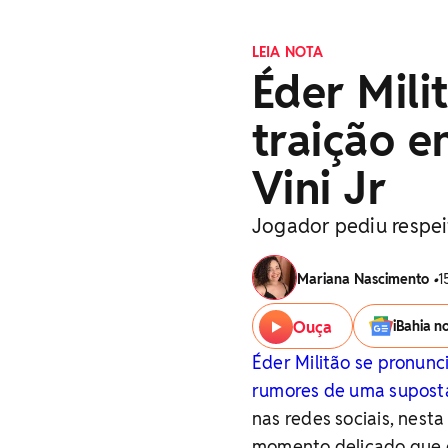
LEIA NOTA
Éder Mili
traição 
Vini Jr
Jogador pediu respei
Mariana Nascimento
•
1
Ouça
iBahia n
Éder Militão se pronunc
rumores de uma suposta
nas redes sociais, nesta
momento delicado que 