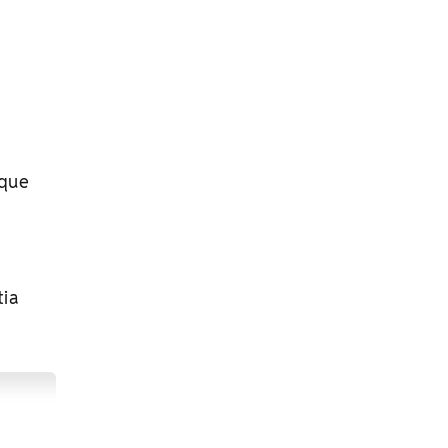
 que
tia