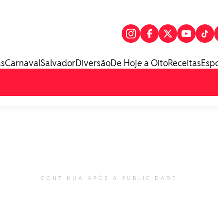
as
Carnaval
Salvador
Diversão
De Hoje a Oito
Receitas
Esp
CONTINUA APÓS A PUBLICIDADE