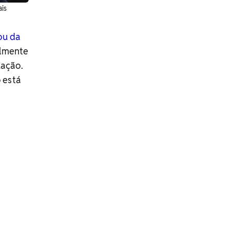
ais
ou da
lmente
uação.
 está
m