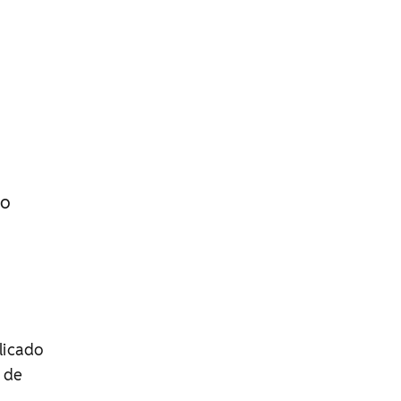
do
licado
u de