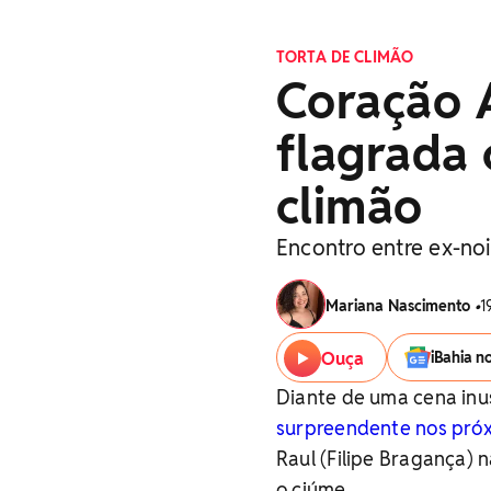
TORTA DE CLIMÃO
Coração 
flagrada 
climão
Encontro entre ex-no
Mariana Nascimento
•
1
Ouça
iBahia n
Diante de uma cena inu
surpreendente nos próx
Raul (Filipe Bragança) 
o ciúme.