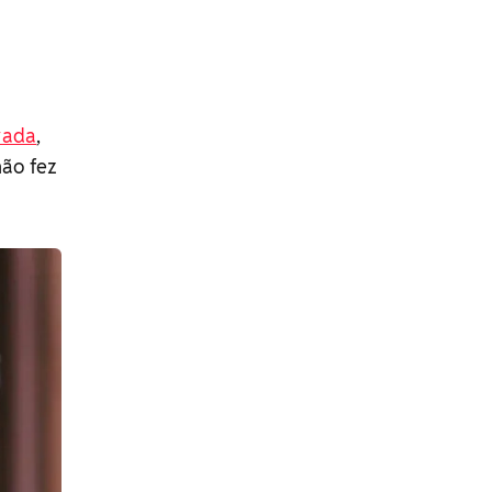
rada
,
não fez