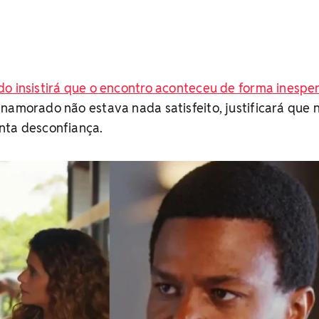
do insistirá que o encontro aconteceu de forma inespe
namorado não estava nada satisfeito, justificará que 
nta desconfiança.