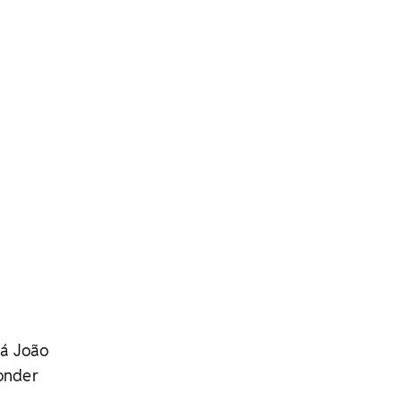
rá João
conder