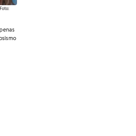
Foto:
apenas
vosismo