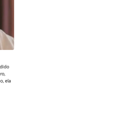
ndido
ro,
o, ela