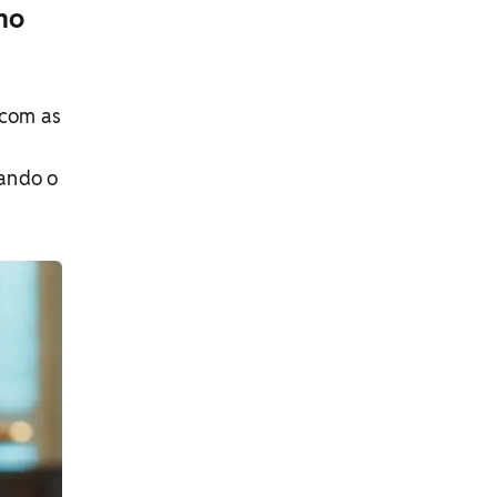
ho
 com as
tando o