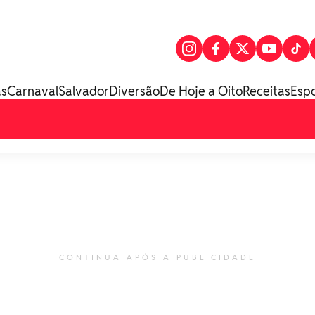
as
Carnaval
Salvador
Diversão
De Hoje a Oito
Receitas
Esp
CONTINUA APÓS A PUBLICIDADE