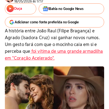
18/05/2026 às 17:17
Ouça
iBahia no Google News
Adicionar como fonte preferida no Google
A história entre João Raul (Filipe Bragança) e
Agrado (Isadora Cruz) vai ganhar novos rumos.
Um gesto fará com que o mocinho caia em si e
perceba que
foi vítima de uma grande armadilha
em "Coração Acelerado".