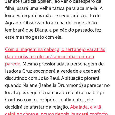
Janete (Letícia Spiller), ao ver o desespero da
filha, usará uma velha tática para acalmá-la. A
loira esfregará as mãos e segurará o rosto de
Agrado. Observando a cena de longe, João
lembrará que Diana, a paixão do passado, fez
esse mesmo gesto com ele.
Com a imagem na cabeça, o sertanejo vai atrás
da ex-noiva e colocará a mocinha contra a
parede
. Mesmo pressionada, a personagem de
Isadora Cruz esconderá a verdade e acabará
discutindo com João Raul. A situação piorará
quando Naiane (Isabella Drummond) aparecer no
local após seguir o namorado e entrar na briga.
Confuso com os próprios sentimentos, ele
decidirá se afastar da relação.
Abalada, a vilã
cairá no choro e, pouco depois, buscará conforto