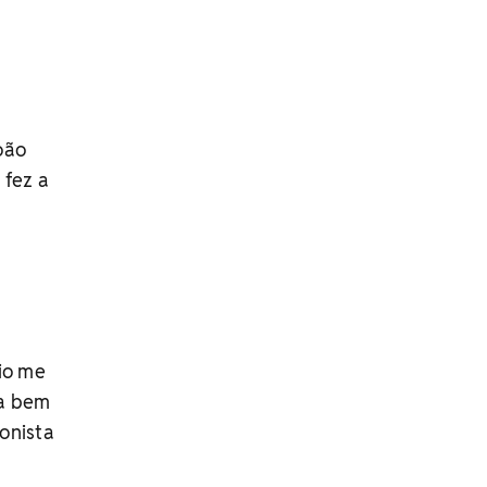
oão
 fez a
io me
ha bem
onista