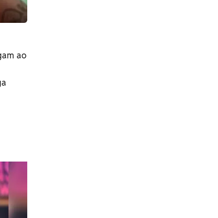
egam ao
ga