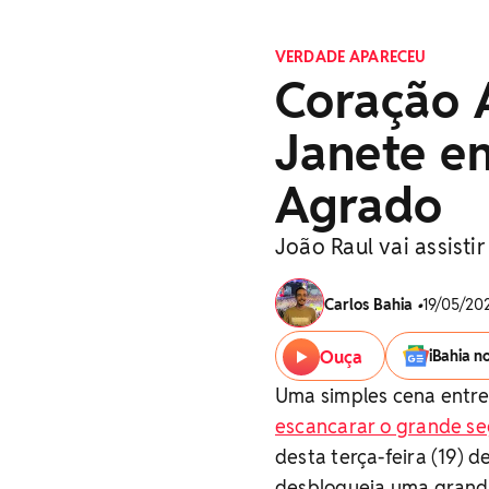
VERDADE APARECEU
Coração 
Janete e
Agrado
João Raul vai assist
Carlos Bahia
•
19/05/202
Ouça
iBahia n
Uma simples cena entre 
escancarar o grande s
desta terça-feira (19) d
desbloqueia uma grand