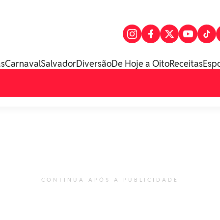
as
Carnaval
Salvador
Diversão
De Hoje a Oito
Receitas
Esp
CONTINUA APÓS A PUBLICIDADE