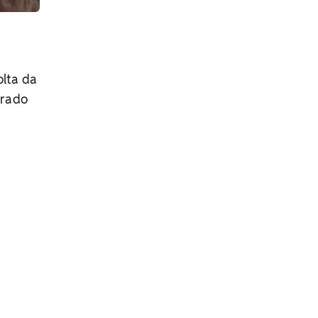
olta da
grado