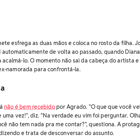
nete esfrega as duas mãos e coloca no rosto da filha. J
ai automaticamente de volta ao passado, quando Diana
 acalmá-lo. O momento não sai da cabeça do artista e
 ex-namorada para confrontá-la.
da
já
não é bem recebido
por Agrado. "O que que você ve
de uma vez!", diz. "Na verdade eu vim foi perguntar. Ol
ocê não tem nada pra me contar?", questiona. A protag
dizendo e trata de desconversar do assunto.