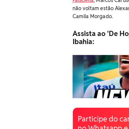
Falabella
, Marcos Caruso
não voltam estão Alexan
Camila Morgado.
Assista ao 'De Ho
Ibahia:
Participe do ca
no Whatsapp e