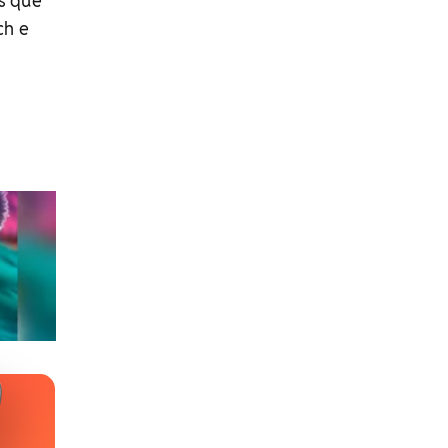
os que
ch e