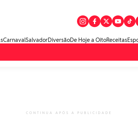
as
Carnaval
Salvador
Diversão
De Hoje a Oito
Receitas
Esp
CONTINUA APÓS A PUBLICIDADE