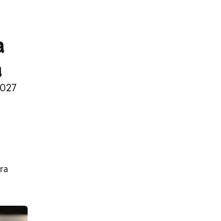
a
a
2027
ara