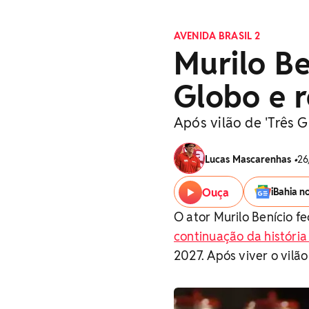
AVENIDA BRASIL 2
Murilo Be
Globo e r
Após vilão de 'Três G
Lucas Mascarenhas
•
26
Ouça
iBahia n
O ator Murilo Benício f
continuação da históri
2027. Após viver o vilão