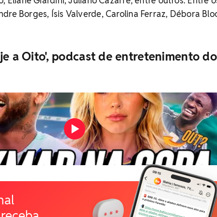
, Eliane Giardini, Juliano Cazarré, entre outros. Entre 
dre Borges, Ísis Valverde, Carolina Ferraz, Débora Blo
je a Oito', podcast de entretenimento do
nal
 receba