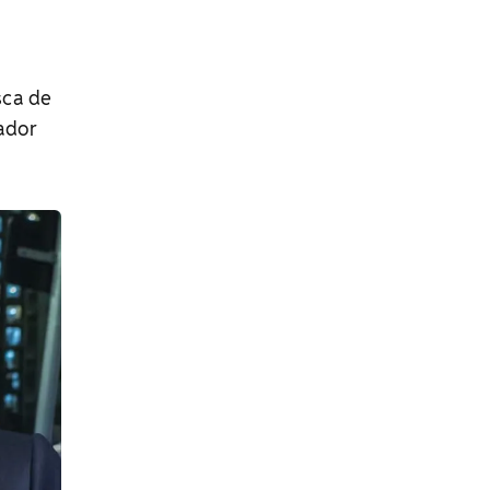
sca de
ador