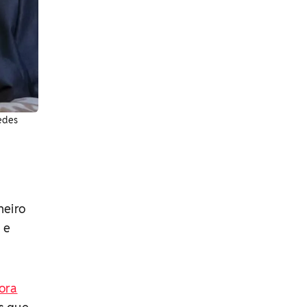
Redes
neiro
 e
ora