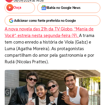
06/09/2024 às 14:06
Ouça
iBahia no Google News
Adicionar como fonte preferida no Google
A nova novela das 21h da TV Globo, “Mania de
Você”, estreia nesta segunda-feira (9).
A trama
tem como enredo a história de Viola (Gabz) e
Luma (Agatha Moreira). As protagonistas
compartilham do amor pela gastronomia e por
Rudá (Nicolas Prattes).