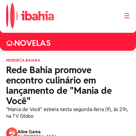
☰
NOVELAS
•
MOQUECA BAIANA
Rede Bahia promove
encontro culinário em
lançamento de "Mania de
Você"
"Mania de Você" estreia nesta segunda-feira (9), às 21h,
na TV Globo
Aline Gama