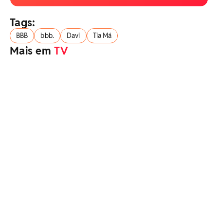
Tags:
BBB
bbb.
Davi
Tia Má
Mais em
TV