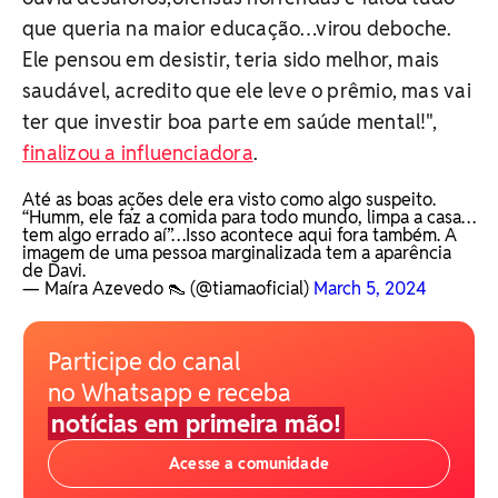
que queria na maior educação…virou deboche.
Ele pensou em desistir, teria sido melhor, mais
saudável, acredito que ele leve o prêmio, mas vai
ter que investir boa parte em saúde mental!",
finalizou a influenciadora
.
Até as boas ações dele era visto como algo suspeito.
“Humm, ele faz a comida para todo mundo, limpa a casa…
tem algo errado aí”…Isso acontece aqui fora também. A
imagem de uma pessoa marginalizada tem a aparência
de Davi.
— Maíra Azevedo 👠 (@tiamaoficial)
March 5, 2024
Participe do canal
no Whatsapp e receba
notícias em primeira mão!
Acesse a comunidade