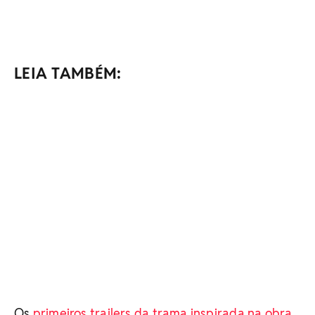
LEIA TAMBÉM:
Os
primeiros trailers da trama inspirada na obra