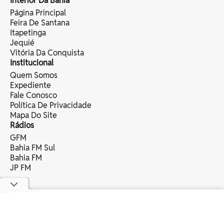
Interior Da Bahia
Página Principal
Feira De Santana
Itapetinga
Jequié
Vitória Da Conquista
Institucional
Quem Somos
Expediente
Fale Conosco
Política De Privacidade
Mapa Do Site
Rádios
GFM
Bahia FM Sul
Bahia FM
JP FM
copyright © 2025 bahia eventos ltda -
todos os direitos reservados.