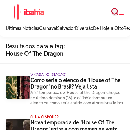
Busca
☰
iBahia é o portal de
noticias e
Últimas Notícias
Carnaval
Salvador
Diversão
De Hoje a Oito
Re
entretenimento da
Bahia.
Resultados para a tag:
House Of The Dragon
'A CASA DO DRAGÃO'
Como seria o elenco de 'House of The
Dragon' no Brasil? Veja lista
A 2ª temporada de 'House of the Dragon' chegou
no último domingo (16), e o iBahia formou um
elenco de como seria a série com atores brasileiros
OLHA O SPOILER!
Nova temporada de 'House Of The
Dragon' estreia com memes na web;