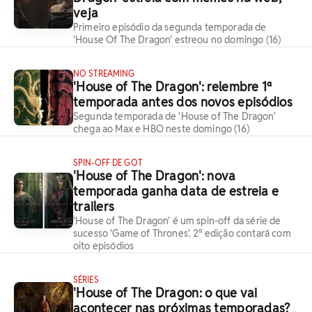
veja
Primeiro episódio da segunda temporada de
'House Of The Dragon' estreou no domingo (16)
NO STREAMING
'House of The Dragon': relembre 1ª
temporada antes dos novos episódios
Segunda temporada de 'House of The Dragon'
chega ao Max e HBO neste domingo (16)
SPIN-OFF DE GOT
'House of The Dragon': nova
temporada ganha data de estreia e
trailers
'House of The Dragon' é um spin-off da série de
sucesso 'Game of Thrones'. 2ª edição contará com
oito episódios
SÉRIES
'House of The Dragon: o que vai
acontecer nas próximas temporadas?