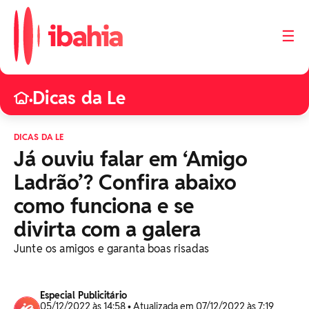
☰
Dicas da Le
•
DICAS DA LE
Já ouviu falar em ‘Amigo
Ladrão’? Confira abaixo
como funciona e se
divirta com a galera
Junte os amigos e garanta boas risadas
Especial Publicitário
05/12/2022 às 14:58 • Atualizada em 07/12/2022 às 7:19