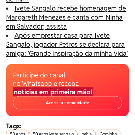
Ivete Sangalo recebe homenagem de
Margareth Menezes e canta com Ninha
em Salvador; assista
Após emprestar casa para Ivete
Sangalo, jogador Petros se declara para
amiga: 'Grande inspiração da minha vida'
Participe do canal
no Whatsapp e receba
notícias em primeira mão!
Acesse a comunidade
Tags:
50 anos
50 anos ivete sangalo
bahia
Gominho