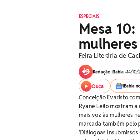
ESPECIAIS
Mesa 10:
mulheres 
Feira Literária de Ca
Redação iBahia
•
14/10/
Ouça
iBahia n
Conceição Evaristo com
Ryane Leão mostram a ne
mais voz às mulheres ne
marcada também pelo p
'Diálogoas Insubmissos 