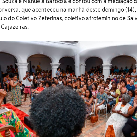
ina Souza e Manuela Barbosa e contou com a mediação 
nversa, que aconteceu na manhã deste domingo (14),
 do Coletivo Zeferinas, coletivo afrofeminino de Sal
 Cajazeiras.