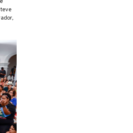
de
 teve
vador,