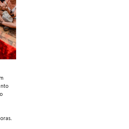
em
anto
ro
oras.