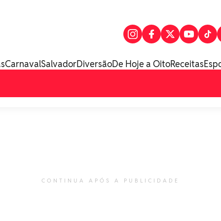
as
Carnaval
Salvador
Diversão
De Hoje a Oito
Receitas
Esp
CONTINUA APÓS A PUBLICIDADE