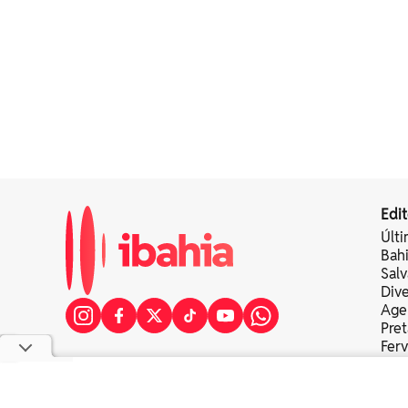
Edit
Últi
Bah
Sal
Div
Age
Pret
Fer
Colu