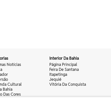
orias
Interior Da Bahia
mas Notícias
Página Principal
ia
Feira De Santana
vador
Itapetinga
ersão
Jequié
nda Cultural
Vitória Da Conquista
a Bahia
vo Das Cores
nistas