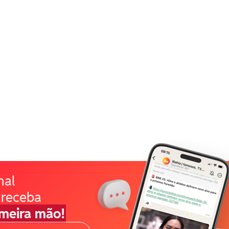
nal
 receba
imeira mão!