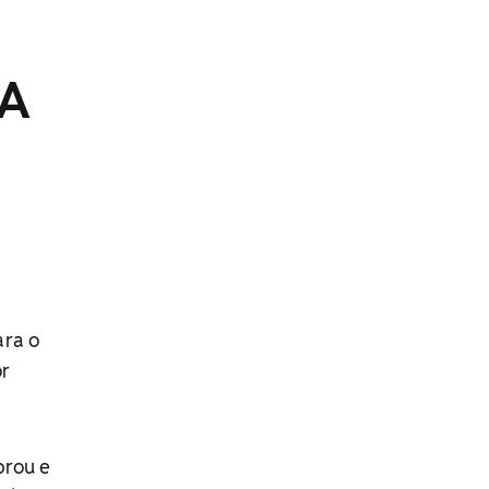
 A
ara o
or
brou e