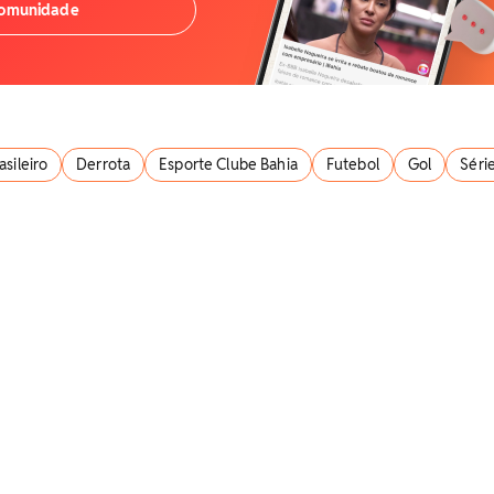
comunidade
sileiro
Derrota
Esporte Clube Bahia
Futebol
Gol
Séri