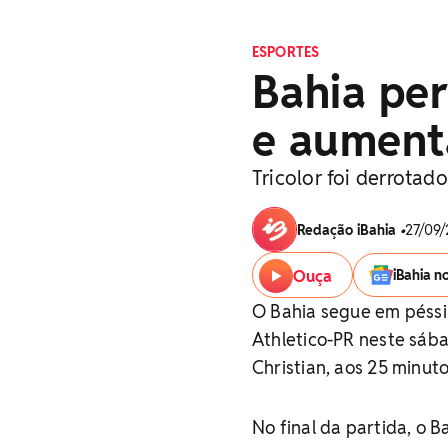
ESPORTES
Bahia per
e aumenta
Tricolor foi derrotad
Redação iBahia
•
27/09/
Ouça
iBahia n
O Bahia segue em péssim
Athletico-PR neste sába
Christian, aos 25 minu
No final da partida, o 