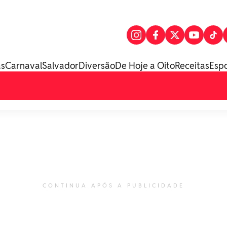
as
Carnaval
Salvador
Diversão
De Hoje a Oito
Receitas
Esp
CONTINUA APÓS A PUBLICIDADE