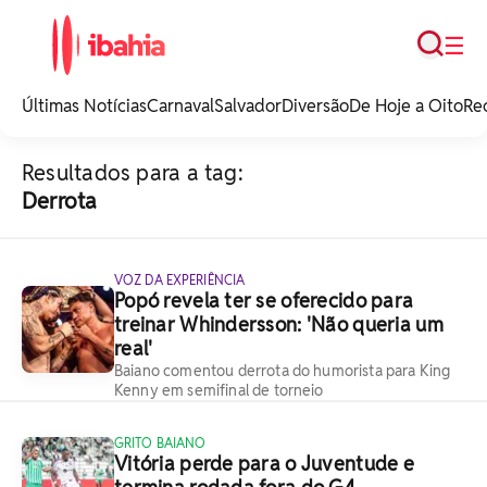
Busca
☰
iBahia é o portal de
noticias e
Últimas Notícias
Carnaval
Salvador
Diversão
De Hoje a Oito
Re
entretenimento da
Bahia.
Resultados para a tag:
Derrota
VOZ DA EXPERIÊNCIA
Popó revela ter se oferecido para
treinar Whindersson: 'Não queria um
real'
Baiano comentou derrota do humorista para King
Kenny em semifinal de torneio
GRITO BAIANO
Vitória perde para o Juventude e