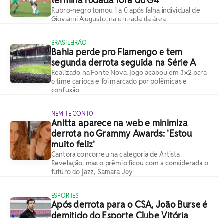
termina rodada fora do G4
Rubro-negro tomou 1 a 0 após falha individual de
Giovanni Augusto, na entrada da área
BRASILEIRÃO
Bahia perde pro Flamengo e tem
segunda derrota seguida na Série A
Realizado na Fonte Nova, jogo acabou em 3x2 para
o time carioca e foi marcado por polêmicas e
confusão
NEM TE CONTO
Anitta aparece na web e minimiza
derrota no Grammy Awards: 'Estou
muito feliz'
Cantora concorreu na categoria de Artista
Revelação, mas o prêmio ficou com a considerada o
futuro do jazz, Samara Joy
ESPORTES
Após derrota para o CSA, João Burse é
demitido do Esporte Clube Vitória