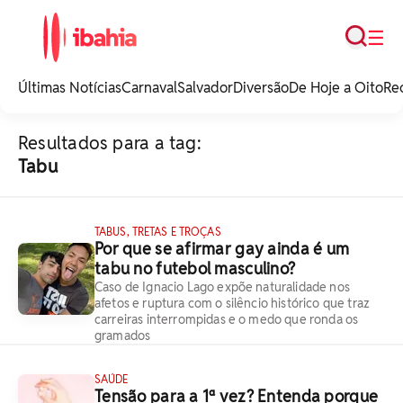
Busca
☰
iBahia é o portal de
noticias e
Últimas Notícias
Carnaval
Salvador
Diversão
De Hoje a Oito
Re
entretenimento da
Bahia.
Resultados para a tag:
Tabu
TABUS, TRETAS E TROÇAS
Por que se afirmar gay ainda é um
tabu no futebol masculino?
Caso de Ignacio Lago expõe naturalidade nos
afetos e ruptura com o silêncio histórico que traz
carreiras interrompidas e o medo que ronda os
gramados
SAÚDE
Tensão para a 1ª vez? Entenda porque