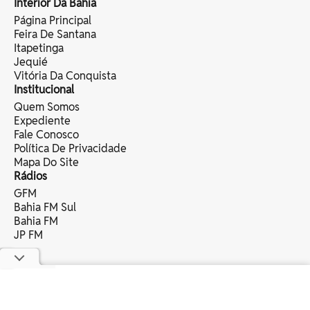
Interior Da Bahia
Página Principal
Feira De Santana
Itapetinga
Jequié
Vitória Da Conquista
Institucional
Quem Somos
Expediente
Fale Conosco
Política De Privacidade
Mapa Do Site
Rádios
GFM
Bahia FM Sul
Bahia FM
JP FM
copyright © 2025 bahia eventos ltda -
todos os direitos reservados.