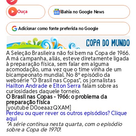
Ouça
iBahia no Google News
Adicionar como fonte preferida no Google
A Seleção Brasileira não foi bem na Copa de 1966.
A má campanha, aliás, esteve diretamente ligada
à preparação física, sem falar em alguma
acomodação, uma vez que o time vinha de um
bicampeonato mundial. No 8º episódio da
websérie "O Brasil nas Copas", os jornalistas
Hailton Andrade
e
Elton Serra
falam sobre as
curiosidades daquele torneio.
O Brasil nas Copas - 1966: o problema da
preparação física
[youtube D0oeaazQXAM]
Perdeu ou quer rever os outros episódios? Clique
aqui
*A série continua nesta quarta, com o episódio
sobre a Copa de 1970
!