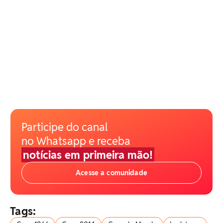
Participe do canal
no Whatsapp e receba
notícias em primeira mão!
Acesse a comunidade
Tags: