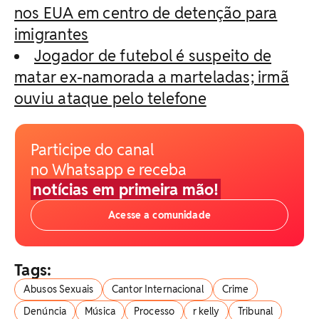
nos EUA em centro de detenção para
imigrantes
Jogador de futebol é suspeito de
matar ex-namorada a marteladas; irmã
ouviu ataque pelo telefone
Participe do canal
no Whatsapp e receba
notícias em primeira mão!
Acesse a comunidade
Tags:
Abusos Sexuais
Cantor Internacional
Crime
Denúncia
Música
Processo
r kelly
Tribunal