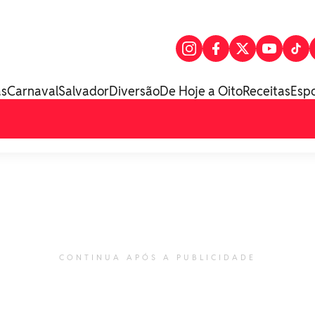
as
Carnaval
Salvador
Diversão
De Hoje a Oito
Receitas
Esp
CONTINUA APÓS A PUBLICIDADE