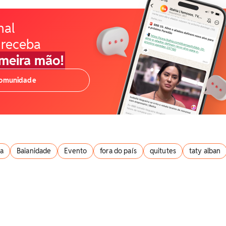
nal
 receba
imeira mão!
comunidade
ia
Baianidade
Evento
fora do país
quitutes
taty alban