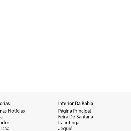
orias
Interior Da Bahia
mas Notícias
Página Principal
ia
Feira De Santana
vador
Itapetinga
ersão
Jequié