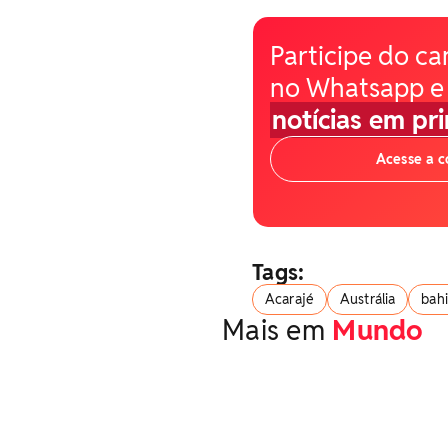
Participe do ca
no Whatsapp e
notícias em pr
Acesse a 
Tags:
Acarajé
Austrália
bah
Mais em
Mundo