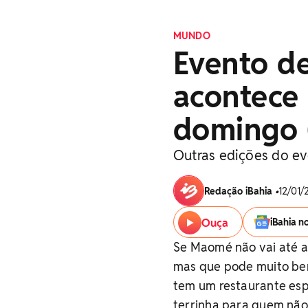
MUNDO
Evento de
acontece 
domingo 
Outras edições do e
Redação iBahia
•
12/01/
Ouça
iBahia n
Se Maomé não vai até 
mas que pode muito bem 
tem um restaurante espe
terrinha para quem não