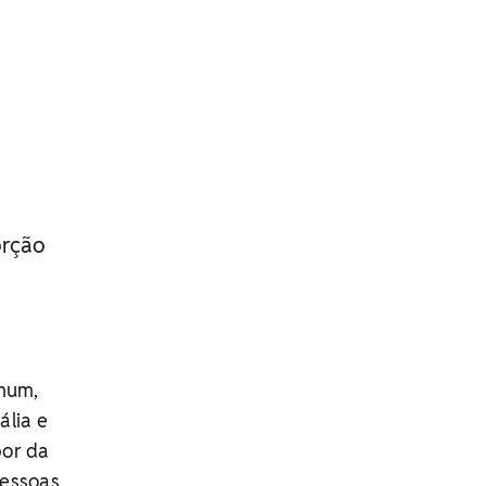
orção
mum,
ália e
bor da
pessoas