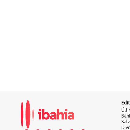
Edit
Últi
Bah
Sal
Div