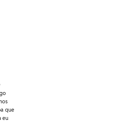
O
ogo
imos
oa que
a eu