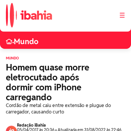
☰
Mundo
•
MUNDO
Homem quase morre
eletrocutado após
dormir com iPhone
carregando
Cordão de metal caiu entre extensão e plugue do
carregador, causando curto
Redação iBahia
05/04/2017 às 20:36 • Atualizada em 31/08/2022 às 22:46