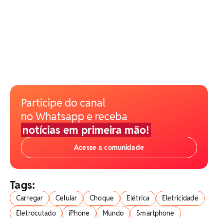
Participe do canal
no Whatsapp e receba
notícias em primeira mão!
Acesse a comunidade
Tags:
Carregar
Celular
Choque
Elétrica
Eletricidade
Eletrocutado
iPhone
Mundo
Smartphone