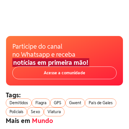
Participe do canal
no Whatsapp e receba
notícias em primeira mão!
Acesse a comunidade
Tags:
Demitidos
Flagra
GPS
Gwent
País de Gales
Policiais
Sexo
Viatura
Mais em
Mundo