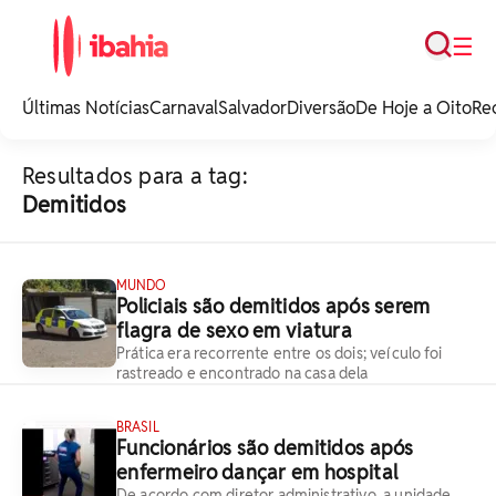
Busca
☰
iBahia é o portal de
noticias e
Últimas Notícias
Carnaval
Salvador
Diversão
De Hoje a Oito
Re
entretenimento da
Bahia.
Resultados para a tag:
Demitidos
MUNDO
Policiais são demitidos após serem
flagra de sexo em viatura
Prática era recorrente entre os dois; veículo foi
rastreado e encontrado na casa dela
BRASIL
Funcionários são demitidos após
enfermeiro dançar em hospital
De acordo com diretor administrativo, a unidade