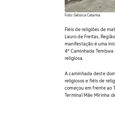
Foto: Géssica Catarina
Fiéis de religiões de m
Lauro de Freitas, Regiã
manifestação é uma inic
4ª Caminhada Tembwa Ng
religiosa.
A caminhada deste dom
religiosos e fiéis de rel
começou em frente ao Te
Terminal Mãe Mirinha de