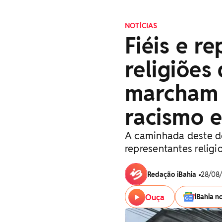
NOTÍCIAS
Fiéis e r
religiões
marcham 
racismo e
A caminhada deste d
representantes religio
Redação iBahia
•
28/08/
Ouça
iBahia n