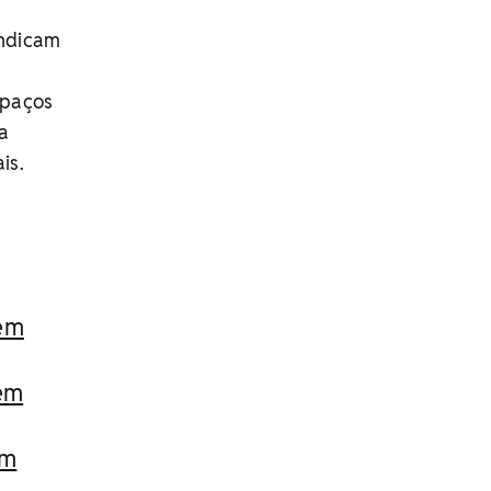
indicam
spaços
a
is.
 em
em
em