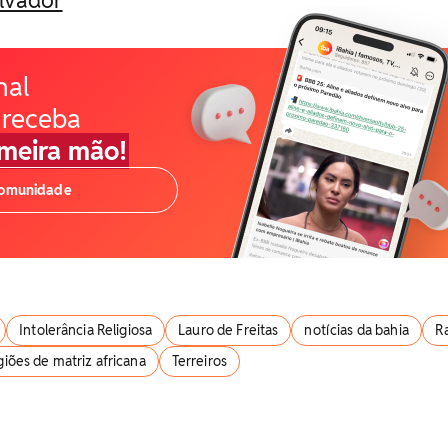
nal
 receba
imeira mão!
comunidade
Intolerância Religiosa
Lauro de Freitas
notícias da bahia
R
igiões de matriz africana
Terreiros