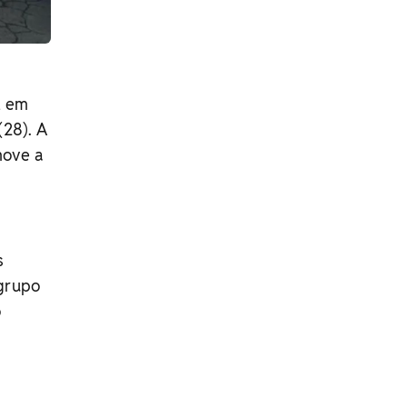
, em
(28). A
move a
s
 grupo
o