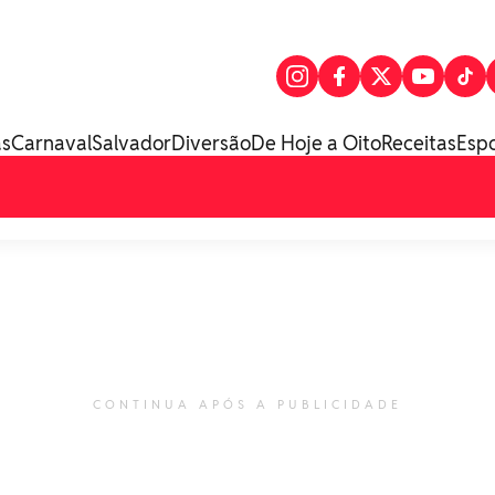
as
Carnaval
Salvador
Diversão
De Hoje a Oito
Receitas
Esp
CONTINUA APÓS A PUBLICIDADE