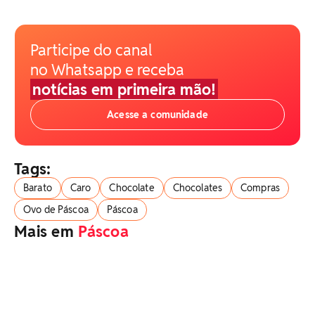
Participe do canal
no Whatsapp e receba
notícias em primeira mão!
Acesse a comunidade
Tags:
Barato
Caro
Chocolate
Chocolates
Compras
Ovo de Páscoa
Páscoa
Mais em
Páscoa