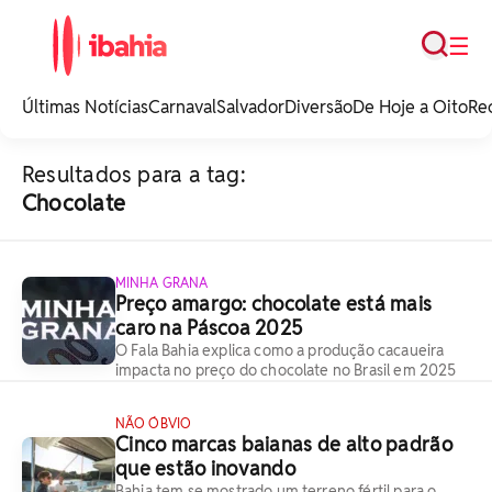
Busca
☰
iBahia é o portal de
noticias e
Últimas Notícias
Carnaval
Salvador
Diversão
De Hoje a Oito
Re
entretenimento da
Bahia.
Resultados para a tag:
Chocolate
MINHA GRANA
Preço amargo: chocolate está mais
caro na Páscoa 2025
O Fala Bahia explica como a produção cacaueira
impacta no preço do chocolate no Brasil em 2025
NÃO ÓBVIO
Cinco marcas baianas de alto padrão
que estão inovando
Bahia tem se mostrado um terreno fértil para o