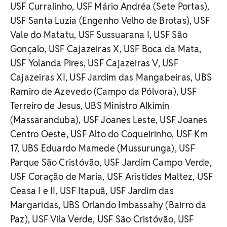
USF Curralinho, USF Mário Andréa (Sete Portas),
USF Santa Luzia (Engenho Velho de Brotas), USF
Vale do Matatu, USF Sussuarana I, USF São
Gonçalo, USF Cajazeiras X, USF Boca da Mata,
USF Yolanda Pires, USF Cajazeiras V, USF
Cajazeiras XI, USF Jardim das Mangabeiras, UBS
Ramiro de Azevedo (Campo da Pólvora), USF
Terreiro de Jesus, UBS Ministro Alkimin
(Massaranduba), USF Joanes Leste, USF Joanes
Centro Oeste, USF Alto do Coqueirinho, USF Km
17, UBS Eduardo Mamede (Mussurunga), USF
Parque São Cristóvão, USF Jardim Campo Verde,
USF Coração de Maria, USF Aristides Maltez, USF
Ceasa I e II, USF Itapuã, USF Jardim das
Margaridas, UBS Orlando Imbassahy (Bairro da
Paz), USF Vila Verde, USF São Cristóvão, USF