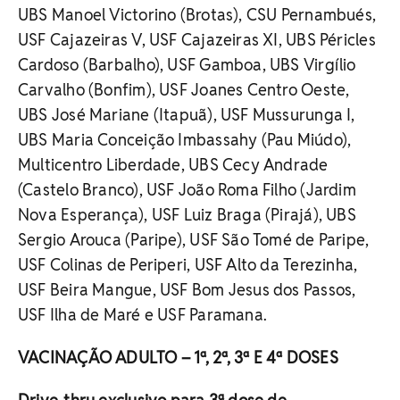
UBS Manoel Victorino (Brotas), CSU Pernambués,
USF Cajazeiras V, USF Cajazeiras XI, UBS Péricles
Cardoso (Barbalho), USF Gamboa, UBS Virgílio
Carvalho (Bonfim), USF Joanes Centro Oeste,
UBS José Mariane (Itapuã), USF Mussurunga I,
UBS Maria Conceição Imbassahy (Pau Miúdo),
Multicentro Liberdade, UBS Cecy Andrade
(Castelo Branco), USF João Roma Filho (Jardim
Nova Esperança), USF Luiz Braga (Pirajá), UBS
Sergio Arouca (Paripe), USF São Tomé de Paripe,
USF Colinas de Periperi, USF Alto da Terezinha,
USF Beira Mangue, USF Bom Jesus dos Passos,
USF Ilha de Maré e USF Paramana.
VACINAÇÃO ADULTO – 1ª, 2ª, 3ª E 4ª DOSES