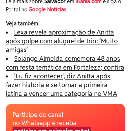
Leia mais sobre
Salvador
em
iBahia.com
e siga o
Portal no
Google Notícias
.
Veja também:
Lexa revela aproximação de Anitta
após golpe com aluguel de trio: ‘Muito
amigas’
Solange Almeida comemora 48 anos
com festa temática em Fortaleza; confira
'Eu fiz acontecer', diz Anitta após
fazer história e se tornar a primeira
latina a vencer uma categoria no VMA
Participe do canal
no Whatsapp e receba
notícias em primeira mão!