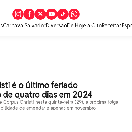
as
Carnaval
Salvador
Diversão
De Hoje a Oito
Receitas
Esp
sti é o último feriado
 de quatro dias em 2024
 Corpus Christi nesta quinta-feira (29), a próxima folga
sibilidade de emendar é apenas em novembro