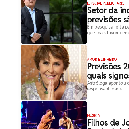
ESPECIAL PUBLICITÁRIO
Setor da in
previsões s
Em pesquisa feita p
que mais favorecem 
AMOR E DINHEIRO
Previsões 2
quais signo
Astróloga apontou q
responsabilidade
MÚSICA
Filhos de J