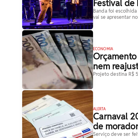
Festival de
Banda foi escolhida 
vai se apresentar no
ECONOMIA
Orçamento 
nem reajust
Projeto destina R$ 
ALERTA
Carnaval 2
de morador
Serviço deve ser fei