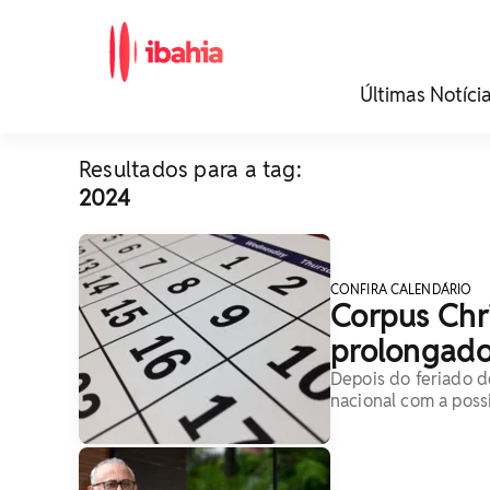
iBahia é o portal de
Últimas Notíci
noticias e
entretenimento da
Bahia.
Resultados para a tag:
2024
CONFIRA CALENDÁRIO
Corpus Chri
prolongado
Depois do feriado de
nacional com a pos