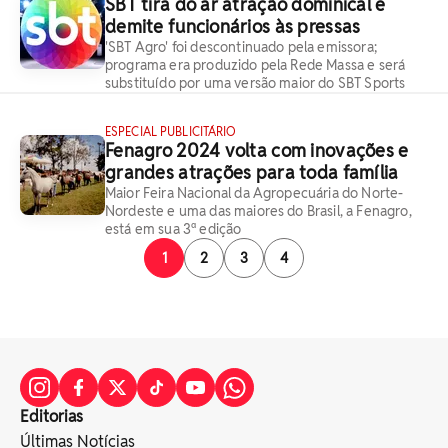
SBT tira do ar atração dominical e
demite funcionários às pressas
'SBT Agro' foi descontinuado pela emissora;
programa era produzido pela Rede Massa e será
substituído por uma versão maior do SBT Sports
ESPECIAL PUBLICITÁRIO
Fenagro 2024 volta com inovações e
grandes atrações para toda família
Maior Feira Nacional da Agropecuária do Norte-
Nordeste e uma das maiores do Brasil, a Fenagro,
está em sua 3ª edição
1
2
3
4
Editorias
Últimas Notícias