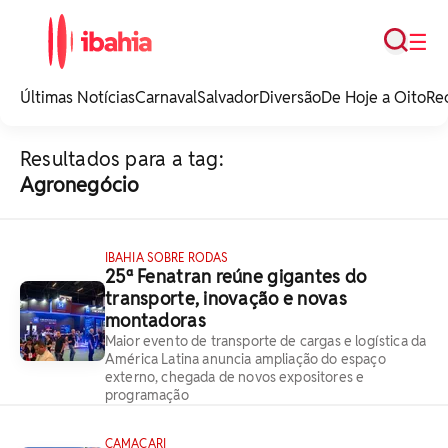
Busca
☰
iBahia é o portal de
noticias e
Últimas Notícias
Carnaval
Salvador
Diversão
De Hoje a Oito
Re
entretenimento da
Bahia.
Resultados para a tag:
Agronegócio
IBAHIA SOBRE RODAS
25ª Fenatran reúne gigantes do
transporte, inovação e novas
montadoras
Maior evento de transporte de cargas e logística da
América Latina anuncia ampliação do espaço
externo, chegada de novos expositores e
programação
CAMAÇARI