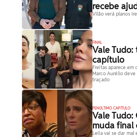
recebe aju
Vilão verá planos i
FINAL
Vale Tudo: 
capítulo
Freitas aparece em 
Marco Aurélio deve 
traçado
PENÚLTIMO CAPÍTULO
Vale Tudo: 
muda final
Leila vai se dar mal