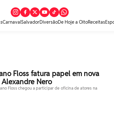
as
Carnaval
Salvador
Diversão
De Hoje a Oito
Receitas
Esp
ano Floss fatura papel em nova
 Alexandre Nero
iano Floss chegou a participar de oficina de atores na