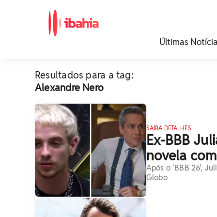
iBahia é o portal de
Últimas Notíci
noticias e
entretenimento da
Bahia.
Resultados para a tag:
Alexandre Nero
SAIBA DETALHES
Ex-BBB Juli
novela com
Após o 'BBB 26', Jul
Globo