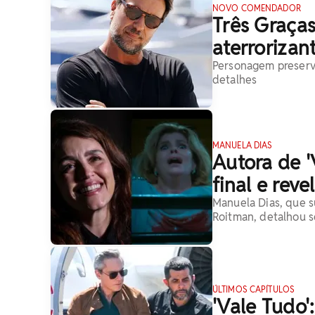
NOVO COMENDADOR
Três Graça
aterrorizant
Personagem preserva 
detalhes
MANUELA DIAS
Autora de '
final e rev
Manuela Dias, que 
Roitman, detalhou s
ÚLTIMOS CAPÍTULOS
'Vale Tudo'