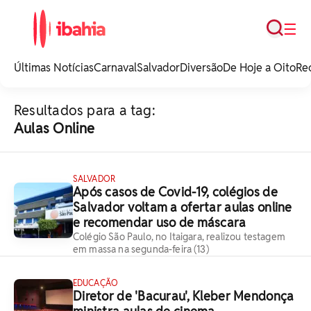
Busca
☰
iBahia é o portal de
noticias e
Últimas Notícias
Carnaval
Salvador
Diversão
De Hoje a Oito
Re
entretenimento da
Bahia.
Resultados para a tag:
Aulas Online
SALVADOR
Após casos de Covid-19, colégios de
Salvador voltam a ofertar aulas online
e recomendar uso de máscara
Colégio São Paulo, no Itaigara, realizou testagem
em massa na segunda-feira (13)
EDUCAÇÃO
Diretor de 'Bacurau', Kleber Mendonça