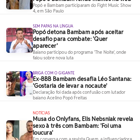
Popó e Bambam participaram do Fight Music Show
4, em São Paulo
SEM PAPAS NA LÍNGUA
Popó detona Bambam após aceitar
desafio para combate: 'Quer
aparecer'
Baiano participou do programa 'The Noite', onde
falou sobre nova luta
BRIGA COM O GIGANTE
Ex-BBB Bambam desafia Léo Santana:
'Gostaria de levar a nocaute'
Declaração foi dada após confusão com lutador
baiano Acelino Popó Freitas
NOTÍCIAS
Musa do Onlyfans, Elis Nebsniak revela
sexo à três com Bambam: 'Foi uma
loucura'
Em conversa com a revista Quem, a influenciadora