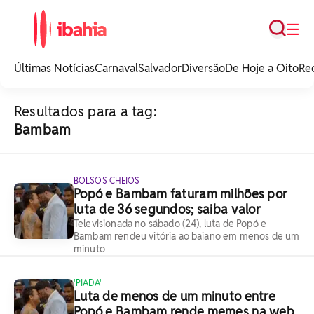
Busca
☰
iBahia é o portal de
noticias e
Últimas Notícias
Carnaval
Salvador
Diversão
De Hoje a Oito
Re
entretenimento da
Bahia.
Resultados para a tag:
Bambam
BOLSOS CHEIOS
Popó e Bambam faturam milhões por
luta de 36 segundos; saiba valor
Televisionada no sábado (24), luta de Popó e
Bambam rendeu vitória ao baiano em menos de um
minuto
'PIADA'
Luta de menos de um minuto entre
Popó e Bambam rende memes na web