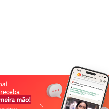
nal
 receba
imeira mão!