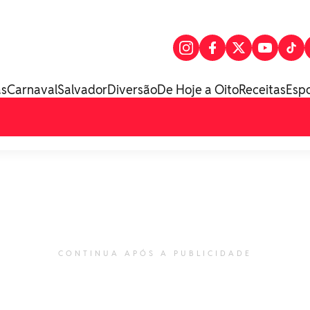
as
Carnaval
Salvador
Diversão
De Hoje a Oito
Receitas
Esp
CONTINUA APÓS A PUBLICIDADE