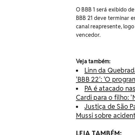
O BBB 1 será exibido d
BBB 21 deve terminar em
canal reapresente, log
vencedor.
Veja também:
Linn da Quebrada
'BBB 22': 'O progra
PA é atacado nas
Cardi para o filho: 
Justiça de São 
Mussi sobre acident
LEIA TAMBÉM: