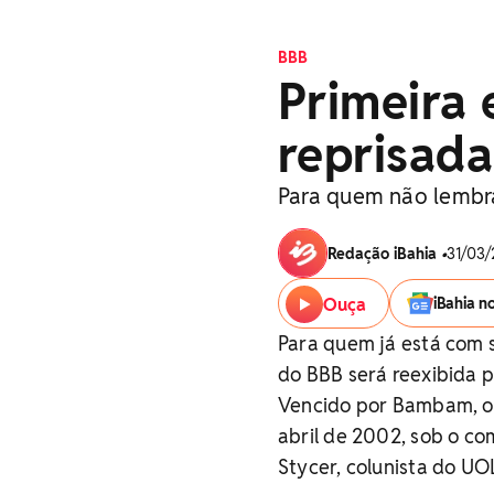
BBB
Primeira 
reprisada
Para quem não lembra
Redação iBahia
•
31/03/
Ouça
iBahia n
Para quem já está com 
do BBB será reexibida pe
Vencido por Bambam, o B
abril de 2002, sob o co
Stycer, colunista do UO