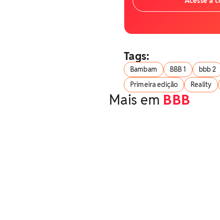
Acesse a 
Tags:
Bambam
BBB 1
bbb 2
Primeira edição
Reality
Mais em
BBB