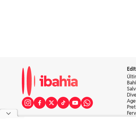
Edit
Últi
Bah
Sal
Div
Age
Pret
Fer
Colu