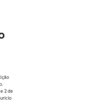
o
dição
o.
 e 2 de
uricio