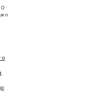
. O
ue o
r o
a
go