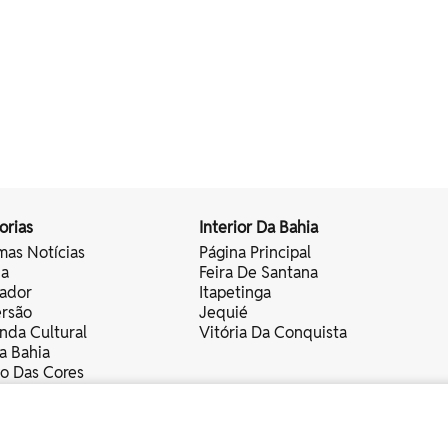
orias
Interior Da Bahia
mas Notícias
Página Principal
ia
Feira De Santana
vador
Itapetinga
ersão
Jequié
nda Cultural
Vitória Da Conquista
a Bahia
vo Das Cores
nistas