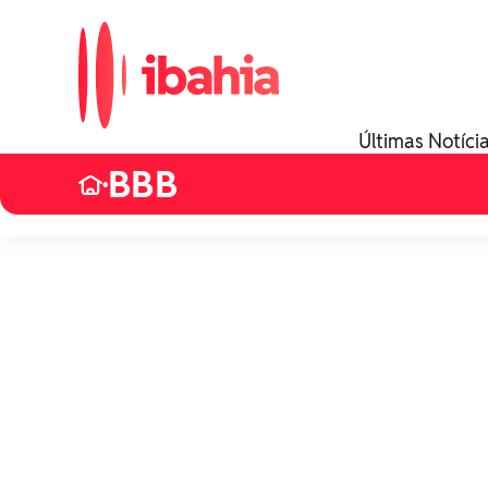
Últimas Notíci
BBB
•