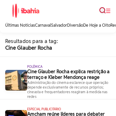
Busca
☰
iBahia é o portal de
noticias e
Últimas Notícias
Carnaval
Salvador
Diversão
De Hoje a Oito
Re
entretenimento da
Bahia.
Resultados para a tag:
Cine Glauber Rocha
POLÊMICA
Cine Glauber Rocha explica restrição a
terraço e Kleber Mendonça reage
Administração do cinema esclarece que operação
depende exclusivamente de recursos próprios;
cineasta e frequentadores reagiram à medida nas
redes
ESPECIAL PUBLICITÁRIO
Amcham reúne líderes para debater