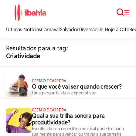
Busca
☰
iBahia é o portal de
noticias e
Últimas Notícias
Carnaval
Salvador
Diversão
De Hoje a Oito
Re
entretenimento da
Bahia.
Resultados para a tag:
Criatividade
GESTÃO E CARREIRA
O que você vai ser quando crescer?
Uma pergunta, duas expectativas
GESTÃO E CARREIRA
Qual a sua trilha sonora para
produtividade?
Escolha do seu repertório musical pode treinar a
sua mente para avançar ou travar a sua carreira