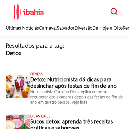
Busca
☰
iBahia é o portal de
noticias e
Últimas Notícias
Carnaval
Salvador
Diversão
De Hoje a Oito
Re
entretenimento da
Bahia.
Resultados para a tag:
Detox
FITNESS
Detox: Nutricionista dá dicas para
desinchar após festas de fim de ano
Nutricionista Carolina Dias explica como se
recuperar dos exageros depois das festas de fim de
ano em quatro passos; veja lista
DICAS DA LE
Sucos detox: aprenda três receitas
práticas e saborosas